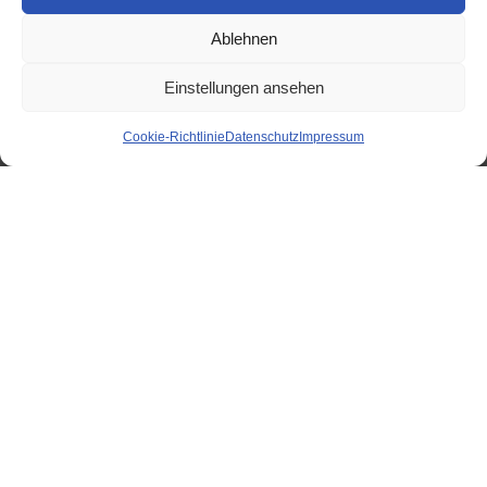
Modelle mit 80–100 km/h
Ablehnen
NIU
Einstellungen ansehen
FQiX 300 – 80 km/h
NQiX 300 – 80 km/h
Cookie-Richtlinie
Datenschutz
Impressum
FQi 500 – 95 km/h
NQiX 500 – 100 km/h
alle Modelle von NIU, VMOTO und YADEA sind
kurzfristig lieferbar.
Zubehör & Teile
als Vertragshändler von NIU, YADEA, vmoto
und SOFLOW haben wir die wichtigsten Artikel
auf Lager bzw. können diese kurzfristig liefern
lassen.
Weiteres Zubehör & Teile finden Sie in unserem