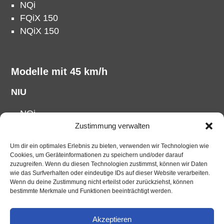
NQi
FQiX 150
NQiX 150
Modelle mit 45 km/h
NIU
NQi
FQiX 150
Zustimmung verwalten
NQiX 150
Um dir ein optimales Erlebnis zu bieten, verwenden wir Technologien wie
Cookies, um Geräteinformationen zu speichern und/oder darauf
Vmoto
zuzugreifen. Wenn du diesen Technologien zustimmst, können wir Daten
Super Soco CUx
wie das Surfverhalten oder eindeutige IDs auf dieser Website verarbeiten.
Wenn du deine Zustimmung nicht erteilst oder zurückziehst, können
Super Soco TC ECO
bestimmte Merkmale und Funktionen beeinträchtigt werden.
Akzeptieren