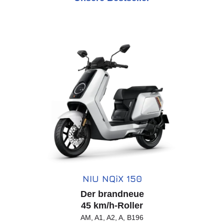
NIU NQiX 150
Der brandneue
45 km/h-Roller
AM, A1, A2, A, B196